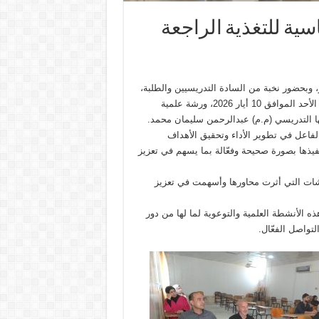
ية للتغذية الراجعة
 وبحضور نخبة من السادة التدريسيين والطلبة،
نظّمت وحدة الإرشاد النفسي والتوجيه التربوي في كلية الزراعة، يوم الأحد الموافق 10 أيار 2026، ورشة علمية
مها التدريسي (م.م) عبدالرحمن سليمان محمد.
لفاعل في تطوير الأداء وتحقيق الأهداف
فيذها بصورة صحيحة وفعّالة بما يسهم في تعزيز
اشات التي أثرت محاورها وأسهمت في تعزيز
ه الأنشطة العلمية والتوعوية لما لها من دور
تواصل الفعّال.