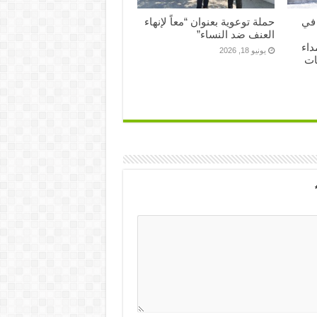
 في
حملة توعوية بعنوان “معاً لإنهاء
العنف ضد النساء”
داء
يونيو 18, 2026
ات